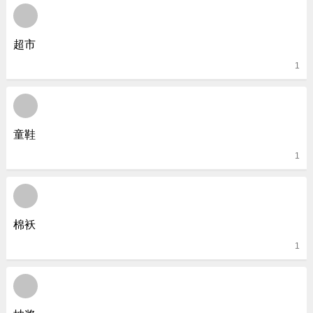
超市
1
童鞋
1
棉袄
1