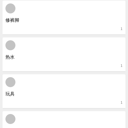
修裤脚
1
热水
1
玩具
1