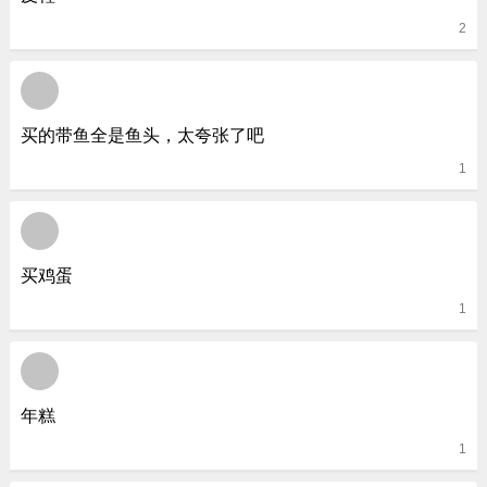
2
买的带鱼全是鱼头，太夸张了吧
1
买鸡蛋
1
年糕
1