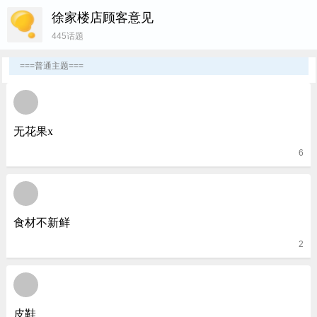
用户名
徐家楼店顾客意见
445话题
密 码
===普通主题===
无花果x
6
食材不新鲜
2
皮鞋