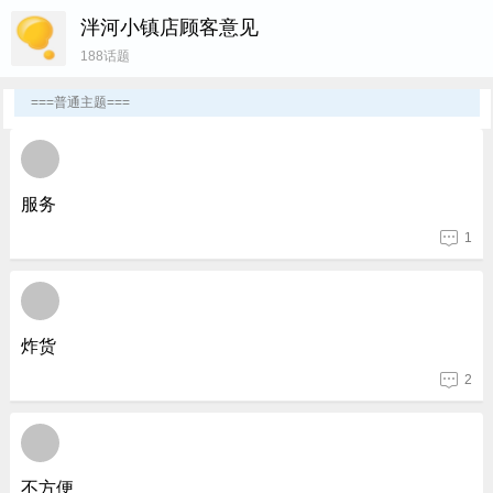
用户名
泮河小镇店顾客意见
188话题
密 码
===普通主题===
服务
1
炸货
2
不方便