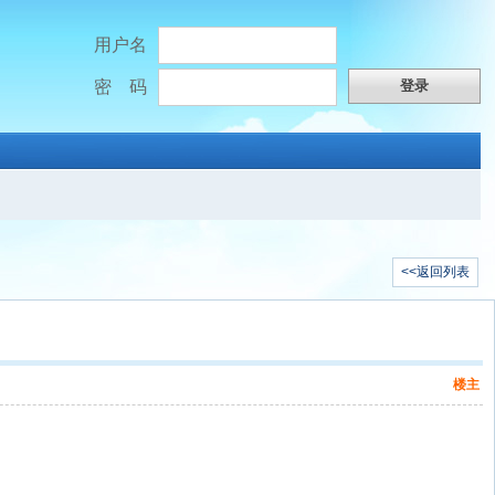
用户名
密 码
<<返回列表
楼主