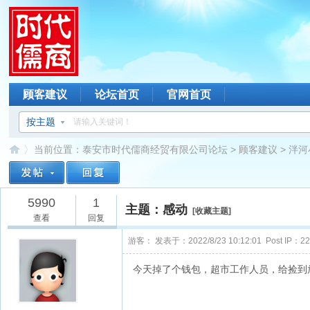
顾客建议
论坛首页
官网首页
按主题
当前位置：
泰安市时代儒商经贸有限公司论坛
>
顾客建议
>
泮河
5990
1
主题：感动
[
收藏主题
]
查看
回复
游客：
发表于：2022/8/23 10:12:01 Post IP：222
今天掉了个钱包，超市工作人员，给捡到