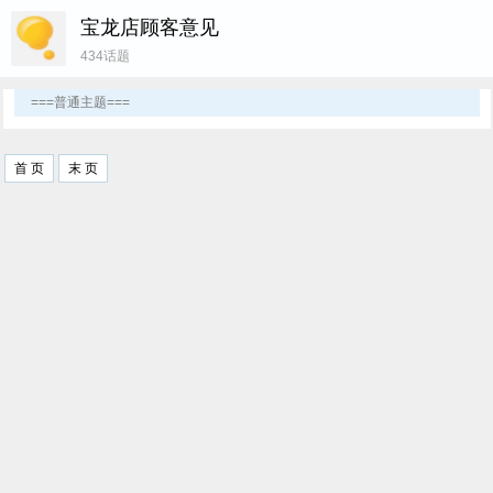
用户名
宝龙店顾客意见
434话题
密 码
===普通主题===
首 页
末 页