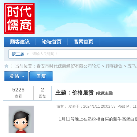
顾客建议
论坛首页
官网首页
按主题
当前位置：
泰安市时代儒商经贸有限公司论坛
>
顾客建议
>
五马
5226
2
主题：价格最贵
[
收藏主题
]
查看
回复
游客：
发表于：2024/1/11 20:02:53 Post IP：112
1月11号晚上在奶粉柜台买的蒙牛高蛋白