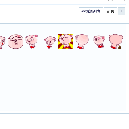
<< 返回列表
首 页
1