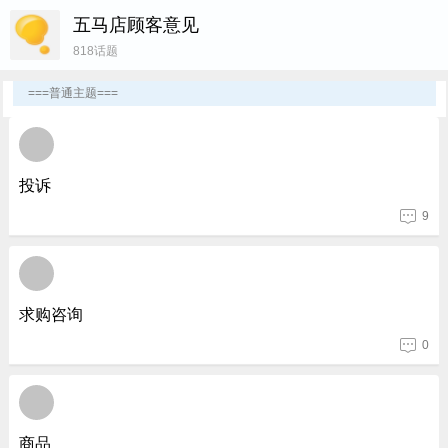
用户名
五马店顾客意见
818话题
密 码
===普通主题===
投诉
9
求购咨询
0
商品